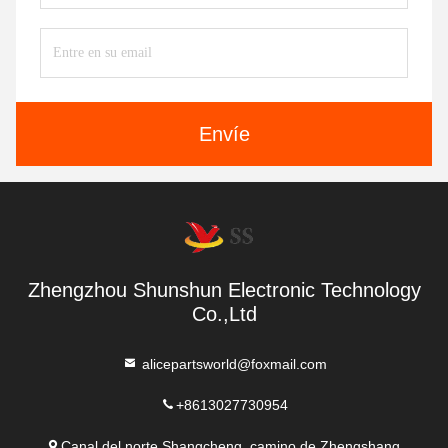
Envíe
Zhengzhou Shunshun Electronic Technology
Co.,Ltd
alicepartsworld@foxmail.com
+8613027730954
Canal del norte Shangcheng, camino de Zhengshang,