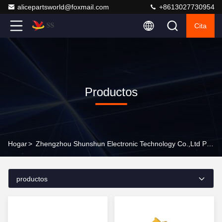
alicepartsworld@foxmail.com
+8613027730954
Cita
Productos
Hogar
>
Zhengzhou Shunshun Electronic Technology Co.,Ltd Productos En Línea
productos