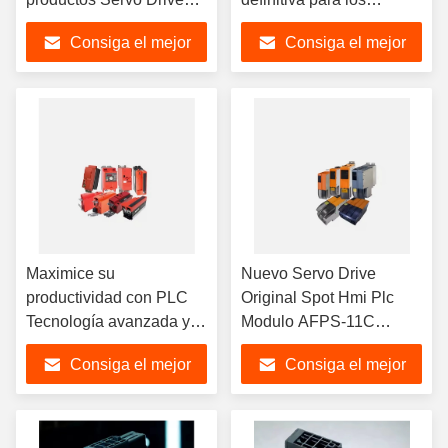
Nuevo módulo original
productos de
Consiga el mejor
Consiga el mejor
Sistema HMI 6ES7158-
automatización industrial
0AD01-0XA0B30-0AA0
PLC 4AV2200-2EB00-0A
precio
precio
Maximice su
Nuevo Servo Drive
productividad con PLC
Original Spot Hmi Plc
Tecnología avanzada y
Modulo AFPS-11C
confiabilidad Hmi Plc
sistema de control de
Consiga el mejor
Consiga el mejor
Modulo ATS021
servo
precio
precio