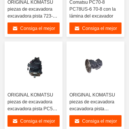
ORIGINAL KOMATSU
Comatsu PC70-8
piezas de excavadora
PC78US-6 70-8 con la
excavadora pista 723-46-
lámina del excavador
29300 PC220LC-8M0
Consiga el mejor
Consiga el mejor
excavadora válvula
principal PC220-8M0
precio
precio
válvula de control para
Komatsu
ORIGINAL KOMATSU
ORIGINAL KOMATSU
piezas de excavadora
piezas de excavadora
excavadora pista PC56-7
excavadora pista
PC60-7 bomba
PC55mr PC56-7 PC35mr
Consiga el mejor
Consiga el mejor
hidráulica principal 708-
PC55mr-2 PC55 bomba