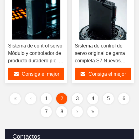
Sistema de control servo
Sistema de control de
Módulo y controlador de
servo original de gama
producto duradero plc IO
completa S7 Nuevos
nuevo y original
módulos de control de
Consiga el mejor
Consiga el mejor
6ES7468-1DB00-0AA0
mando 6ES5956-0AA12
precio
precio
1
2
3
4
5
6
7
8
Contactos