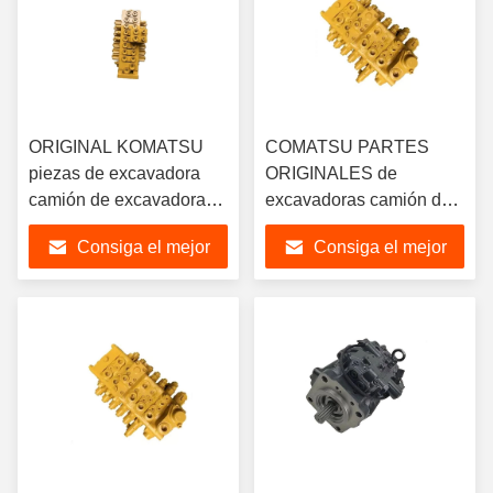
ORIGINAL KOMATSU
COMATSU PARTES
piezas de excavadora
ORIGINALES de
camión de excavadora
excavadoras camión de
de alta calidad parte
excavadoras 723-46-
Consiga el mejor
Consiga el mejor
hidráulica original
23203 válvula de control
válvula de control
Assy para Komatsu
precio
precio
principal 723-46-23103
PC220/240LC-8
ensamblaje de válvulas
excavadora sistema
para la excavadora
hidráulico piezas de
Komastu PC200-8
repuesto M156 motor