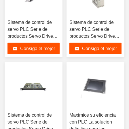
Sistema de control de
Sistema de control de
servo PLC Serie de
servo PLC Serie de
productos Servo Drive
productos Servo Drive
Nuevo módulo original
Nuevo módulo original
Consiga el mejor
Consiga el mejor
Sistema HMI 6ES7338-
Sistema HMI 6ES7193-
4BC01-0AB050-0AA0
4CB30-0AA0
precio
precio
Sistema de control de
Maximice su eficiencia
servo PLC Serie de
con PLC La solución
productos Servo Drive
definitiva para los