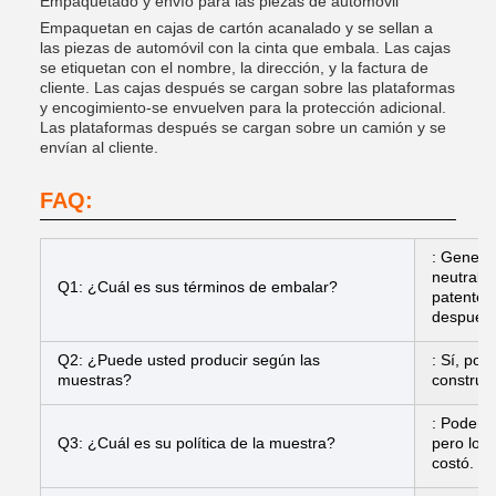
Empaquetado y envío para las piezas de automóvil
Empaquetan en cajas de cartón acanalado y se sellan a
las piezas de automóvil con la cinta que embala. Las cajas
se etiquetan con el nombre, la dirección, y la factura de
cliente. Las cajas después se cargan sobre las plataformas
y encogimiento-se envuelven para la protección adicional.
Las plataformas después se cargan sobre un camión y se
envían al cliente.
FAQ:
: Genera
neutrales
Q1: ¿Cuál es sus términos de embalar?
patente,
después d
Q2: ¿Puede usted producir según las
: Sí, po
muestras?
construir
: Podemos
Q3: ¿Cuál es su política de la muestra?
pero los 
costó.