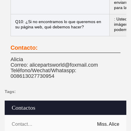
enviarnos
para la c
: Usted p
Q10: ¿Si no encontramos lo que queremos en
imágenes
su página web, qué debemos hacer?
podemos 
Contacto:
Alicia
Correo: alicepartsworld@foxmail.com
Teléfono/Wechat/Whataspp:
008613027730954
Tags:
Contactos
Contactos:
Miss. Alice