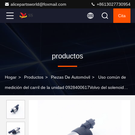
alicepartsworld@foxmail.com
+8613027730954
Cita
productos
Hogar
>
Productos
>
Piezas De Automóvil
>
Uso común de
medición del carril de la unidad 0928400617Volvo del solenoide
de la válvula dosificadora de combustible para la bomba de alta
presión de Bosch 0445020068