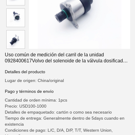
Uso común de medición del carril de la unidad
0928400617Volvo del solenoide de la válvula dosificadora
de combustible para la bomba de alta presión de Bosch
Detalles del producto
0445020068
Lugar de origen: China/original
Pago y términos de envío
Cantidad de orden mínima: 1pcs
Precio: USD100-1000
Detalles de empaquetado: cartón o como sea necesario
Tiempo de entrega: Generalmente dentro de 5days cuando en
existencia
Condiciones de pago: L/C, D/A, D/P, T/T, Western Union,