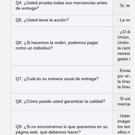
Q4: ¿Usted prueba todas sus mercancías antes
: Sí, te
de entrega?
Q5: ¿Usted tiene la acción?
: La may
: ¿O deb
Union, P
Q6: ¿Si hacemos la orden, podemos pagar
Unión y 
como un individuo?
la cantid
necesitar
gasto de
: Enviam
por el m
Q7: ¿Cuál es su manera usual de entrega?
la línea 
la línea 
: Si uste
Q8: ¿Cómo puede usted garantizar la calidad?
mercancí
: Usted p
imágenes
Q9: ¿Si no encontramos lo que queremos en su
los tene
página web, qué debemos hacer?
ellos no