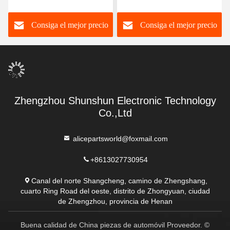
ajustes de las piezas de
11427508969 para-BMW
automóvil del resorte de
1 3 5 automóvil
Consiga el mejor precio
Consiga el mejor precio
gas del puntal 74820-T7J-
descubierto E46 E81 E87
H01 para HONDA HR-V
E90 E60 E61 E84 E83 de
2016
la serie X1 X3 Z4
Zhengzhou Shunshun Electronic Technology
Co.,Ltd
alicepartsworld@foxmail.com
+8613027730954
Canal del norte Shangcheng, camino de Zhengshang,
cuarto Ring Road del oeste, distrito de Zhongyuan, ciudad
de Zhengzhou, provincia de Henan
Buena calidad de China piezas de automóvil Proveedor. ©