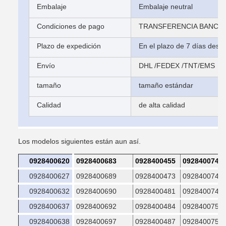
Embalaje
Embalaje neutral
Condiciones de pago
TRANSFERENCIA BANCARI
Plazo de expedición
En el plazo de 7 días desp
Envío
DHL /FEDEX /TNT/EMS
tamaño
tamaño estándar
Calidad
de alta calidad
Los modelos siguientes están aun así.
0928400620
0928400683
0928400455
0928400746
0928400627
0928400689
0928400473
0928400749
0928400632
0928400690
0928400481
0928400749
0928400637
0928400692
0928400484
0928400754
0928400638
0928400697
0928400487
0928400755