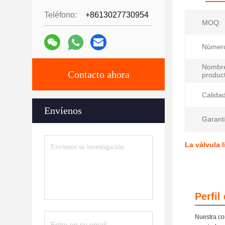
Teléfono:
+8613027730954
MOQ:
Número
Nombr
Contacto ahora
produc
Calidad
Envíenos
Garant
La válvula 
Perfil
Nuestra co