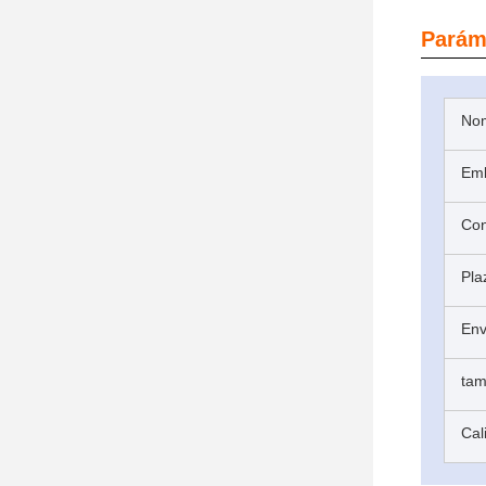
Parám
Nom
Emb
Con
Pla
Env
ta
Cal