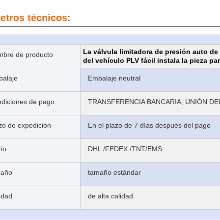
etros técnicos:
La válvula limitadora de presión auto de
bre de producto
del vehículo PLV fácil instala la pieza pa
alaje
Embalaje neutral
diciones de pago
TRANSFERENCIA BANCARIA, UNIÓN DEL
zo de expedición
En el plazo de 7 días después del pago
ío
DHL /FEDEX /TNT/EMS
maño
tamaño estándar
idad
de alta calidad