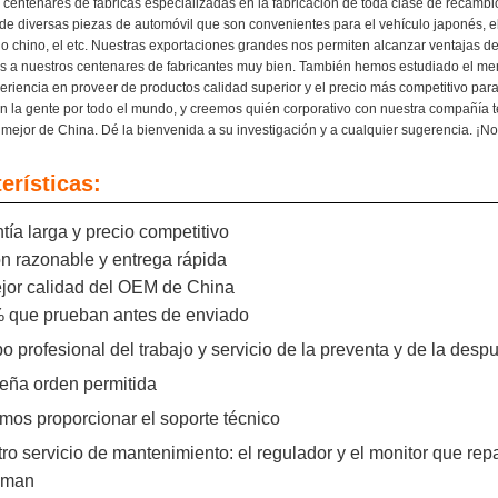
 centenares de fábricas especializadas en la fabricación de toda clase de recamb
 de diversas piezas de automóvil que son convenientes para el vehículo japonés, e
ulo chino, el etc. Nuestras exportaciones grandes nos permiten alcanzar ventajas d
a nuestros centenares de fabricantes muy bien. También hemos estudiado el m
riencia en proveer de productos calidad superior y el precio más competitivo p
n la gente por todo el mundo, y creemos quién corporativo con nuestra compañía 
 mejor de China. Dé la bienvenida a su investigación y a cualquier sugerencia. ¡
erísticas:
ntía larga y precio competitivo
ón razonable y entrega rápida
ejor calidad del OEM de China
% que prueban antes de enviado
po profesional del trabajo y servicio de la preventa y de la desp
eña orden permitida
mos proporcionar el soporte técnico
tro servicio de mantenimiento: el regulador y el monitor que rep
aman