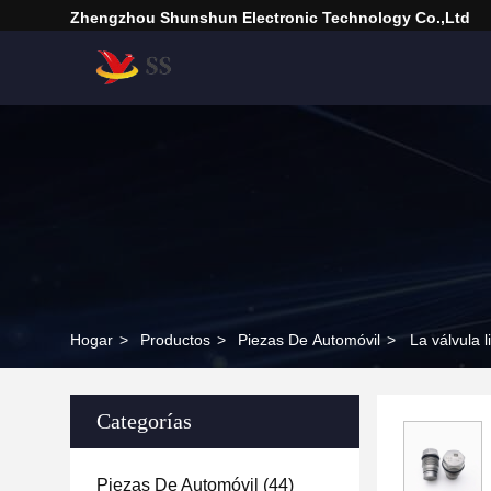
Zhengzhou Shunshun Electronic Technology Co.,Ltd
Hogar
>
Productos
>
Piezas De Automóvil
>
La válvula 
Categorías
Piezas De Automóvil
(44)