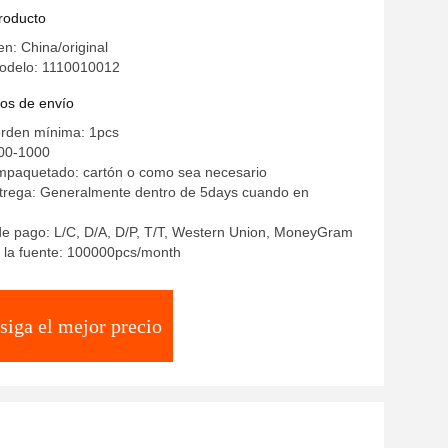
rolet
producto
en: China/original
odelo: 1110010012
os de envío
orden mínima: 1pcs
00-1000
empaquetado: cartón o como sea necesario
trega: Generalmente dentro de 5days cuando en
de pago: L/C, D/A, D/P, T/T, Western Union, MoneyGram
 la fuente: 100000pcs/month
siga el mejor precio