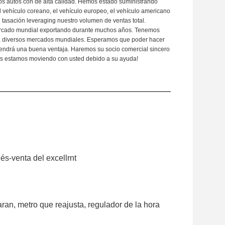
ios autos con de alta calidad. Hemos estado suministrando
l vehículo coreano, el vehículo europeo, el vehículo americano
e tasación leveraging nuestro volumen de ventas total.
ercado mundial exportando durante muchos años. Tenemos
ara diversos mercados mundiales. Esperamos que poder hacer
tendrá una buena ventaja. Haremos su socio comercial sincero
Nos estamos moviendo con usted debido a su ayuda!
ués-venta del excellrnt
aran, metro que reajusta, regulador de la hora