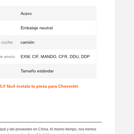
Acero
Embalaje neutral
 coche:
camión
e envío:
EXW, CIF, MANDO, CFR, DDU, DDP
Tamaño estándar
V fácil instala la pieza para Chevrolet
cipal y del proveedor en China. Al mismo tiempo, nos hemos