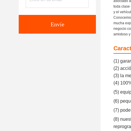
asociado a
toda clase
y el vehíc
Conocemos 
Envíe
mucha expe
negocio co
amistoso y
Caract
(1) gara
(2) acci
(3) la m
(4) 100
(5) equi
(6) pequ
(7) pode
(8) nues
reprogr