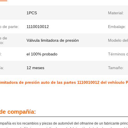
1PCS
Material:
 de parte:
1110010012
Embalaje:
e de
Válvula limitadora de presión
Modelo del
to:
:
el 100% probado
Términos d
ía:
12 meses
Tamaño:
limitadora de presión auto de las partes 1110010012 del vehículo PL
 de compañía:
mpañía es los recambios y piezas de automóvil del ofmarine de un fabricante prin