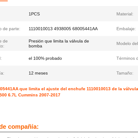
1PCS
Material:
 de parte:
1110010013 4938005 68005441AA
Embalaje:
e de
Presión que limita la válvula de
Modelo del
to:
bomba
:
el 100% probado
Términos d
ía:
12 meses
Tamaño:
05441AA que limita el ajuste del enchufe 1110010013 de la válvu
500 6.7L Cummins 2007-2017
 de compañía: