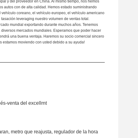
cipal y del proveedor en China. Al mismo tiempo, nos hemos
ios autos con de alta calidad. Hemos estado suministrando
l vehículo coreano, el vehículo europeo, el vehículo americano
e tasación leveraging nuestro volumen de ventas total.
ercado mundial exportando durante muchos años. Tenemos
ara diversos mercados mundiales. Esperamos que poder hacer
tendrá una buena ventaja. Haremos su socio comercial sincero
Nos estamos moviendo con usted debido a su ayuda!
ués-venta del excellrnt
aran, metro que reajusta, regulador de la hora