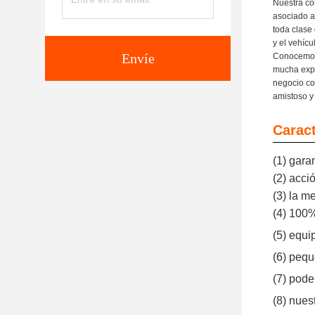
Nuestra co
asociado a
toda clase
y el vehíc
Envíe
Conocemos 
mucha expe
negocio co
amistoso y
Caract
(1) gara
(2) acci
(3) la m
(4) 100
(5) equi
(6) pequ
(7) pode
(8) nues