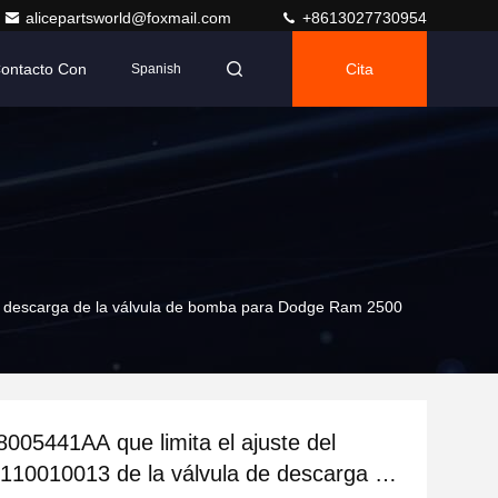
alicepartsworld@foxmail.com
+8613027730954
Contacto Con
Cita
Spanish
de descarga de la válvula de bomba para Dodge Ram 2500
8005441AA que limita el ajuste del
110010013 de la válvula de descarga de