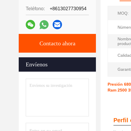
Teléfono:
+8613027730954
MOQ:
Número
Nombr
Contacto ahora
produc
Calidad
Envíenos
Garant
Presión 680
Ram 2500 3
Perfil