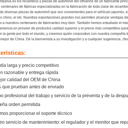
mpañía es los recambios y piezas de automóvil del ofmarine de un fabricante prin
 centenares de fábricas especializadas en la fabricación de toda clase de recamb
 de diversas piezas de automóvil que son convenientes para el vehículo japonés, e
ulo chino, el etc. Nuestras exportaciones grandes nos permiten alcanzar ventajas d
a nuestros centenares de fabricantes muy bien. También hemos estudiado el m
riencia en proveer de productos calidad superior y el precio más competitivo p
n la gente por todo el mundo, y creemos quién corporativo con nuestra compañía 
 mejor de China. Dé la bienvenida a su investigación y a cualquier sugerencia. ¡
erísticas:
ntía larga y precio competitivo
ón razonable y entrega rápida
ejor calidad del OEM de China
% que prueban antes de enviado
po profesional del trabajo y servicio de la preventa y de la desp
eña orden permitida
mos proporcionar el soporte técnico
tro servicio de mantenimiento: el regulador y el monitor que rep