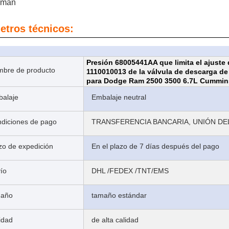
aman
etros técnicos:
Presión 68005441AA que limita el ajuste
bre de producto
1110010013 de la válvula de descarga de
para Dodge Ram 2500 3500 6.7L Cummin
alaje
Embalaje neutral
diciones de pago
TRANSFERENCIA BANCARIA, UNIÓN DEL
zo de expedición
En el plazo de 7 días después del pago
ío
DHL /FEDEX /TNT/EMS
maño
tamaño estándar
idad
de alta calidad