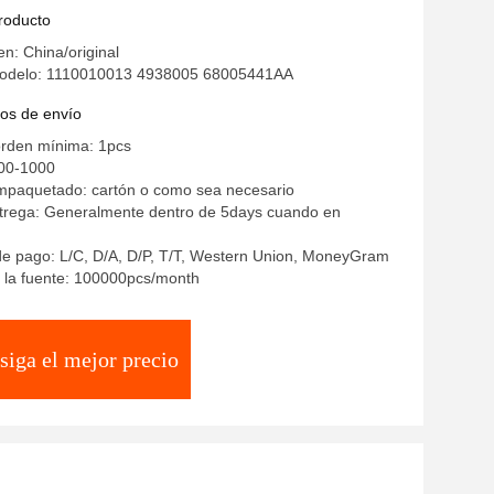
la de bomba para Dodge Ram 2500 3500
producto
mins 2007-2017
en: China/original
odelo: 1110010013 4938005 68005441AA
os de envío
orden mínima: 1pcs
00-1000
empaquetado: cartón o como sea necesario
trega: Generalmente dentro de 5days cuando en
de pago: L/C, D/A, D/P, T/T, Western Union, MoneyGram
 la fuente: 100000pcs/month
siga el mejor precio