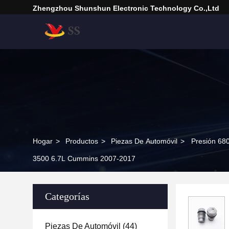
Zhengzhou Shunshun Electronic Technology Co.,Ltd
Hogar
>
Productos
>
Piezas De Automóvil
>
Presión 68
3500 6.7L Cummins 2007-2017
Categorías
Piezas De Automóvil
(44)