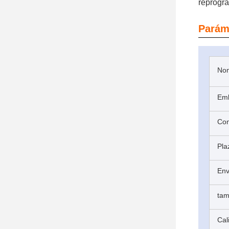
reprogr
Parám
Nom
Emb
Con
Pla
Env
ta
Cal