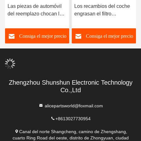
Las piezas de automóvil
Los recambios del coche
del reemplazo chocan los
engrasan el filtro
ajustes de las piezas de
11427508969 para-BMW
automóvil del resorte de
1 3 5 automóvil
Consiga el mejor precio
Consiga el mejor precio
gas del puntal 74820-T7J-
descubierto E46 E81 E87
H01 para HONDA HR-V
E90 E60 E61 E84 E83 de
2016
la serie X1 X3 Z4
Zhengzhou Shunshun Electronic Technology
Co.,Ltd
alicepartsworld@foxmail.com
+8613027730954
Canal del norte Shangcheng, camino de Zhengshang,
cuarto Ring Road del oeste, distrito de Zhongyuan, ciudad