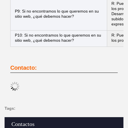
R: Puede 
los prod
P9: Si no encontramos lo que queremos en su
Desarrol
sitio web, ¿qué debemos hacer?
subidos 
expreso, 
P10: Si no encontramos lo que queremos en su
R: Puede 
sitio web, ¿qué debemos hacer?
los prod
Contacto:
Tags:
Contactos