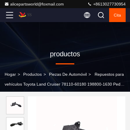
alicepartsworld@foxmail.com
+8613027730954
Cita
productos
Hogar
>
Productos
>
Piezas De Automóvil
>
Repuestos para
vehículos Toyota Land Cruiser 78110-60180 198800-1630 Pedal
del acelerador