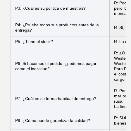
R: Podemo
P3: ¿Cuál es su política de muestras?
pero los 
mensajer
P4: ¿Prueba todos sus productos antes de la
R: Sí, t
entrega?
P5: ¿Tiene el stock?
R: La ma
R: ¿O de
Western 
P6: Si hacemos el pedido, ¿podemos pagar
Western 
como el individuo?
Para Pay
el costo
cargo ban
R: Por l
mar por 
P7: ¿Cuál es su forma habitual de entrega?
rusa.
La línea
R: Si ti
P8: ¿Cómo puede garantizar la calidad?
bienes o