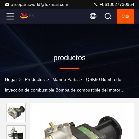
alicepartsworld@foxmail.com
+8613027730954
Cita
productos
Hogar
>
Productos
>
Marine Parts
>
QSK60 Bomba de
inyección de combustible Bomba de combustible del motor
4307244 4062059 4009883 4001694 4903532 4088186