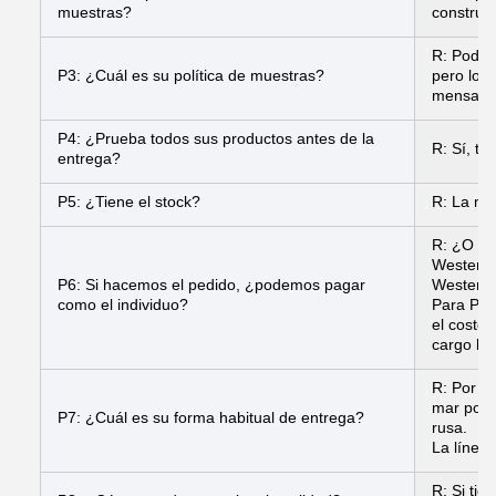
muestras?
construir
R: Podemo
P3: ¿Cuál es su política de muestras?
pero los 
mensajer
P4: ¿Prueba todos sus productos antes de la
R: Sí, t
entrega?
P5: ¿Tiene el stock?
R: La ma
R: ¿O de
Western 
P6: Si hacemos el pedido, ¿podemos pagar
Western 
como el individuo?
Para Pay
el costo
cargo ban
R: Por l
mar por 
P7: ¿Cuál es su forma habitual de entrega?
rusa.
La línea
R: Si ti