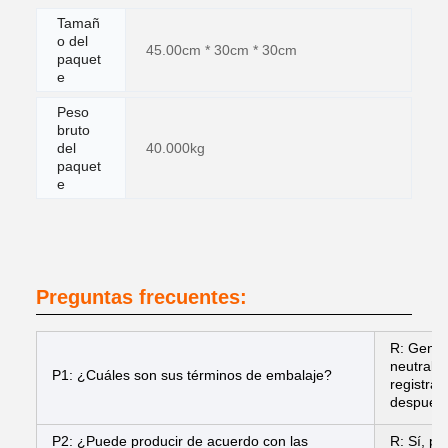
Tamañ
o del
45.00cm * 30cm * 30cm
paquet
e
Peso
bruto
del
40.000kg
paquet
e
Preguntas frecuentes:
R: Gener
neutrales
P1: ¿Cuáles son sus términos de embalaje?
registra
después 
P2: ¿Puede producir de acuerdo con las
R: Sí, p