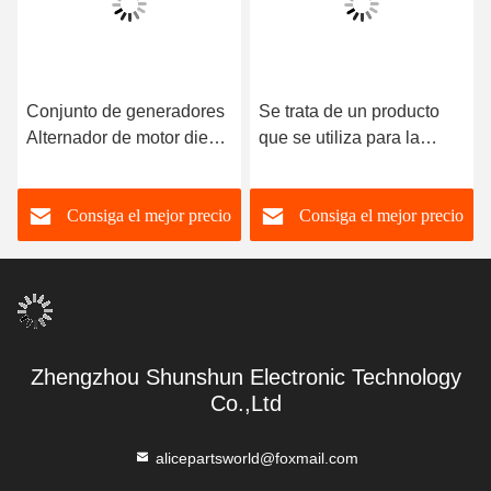
Conjunto de generadores
Se trata de un producto
Alternador de motor diesel
que se utiliza para la
para Cummins Qsk60
fabricación de productos
Qsk45 3643862
químicos.
Consiga el mejor precio
Consiga el mejor precio
61006082 8600453 24V
250A
Zhengzhou Shunshun Electronic Technology
Co.,Ltd
alicepartsworld@foxmail.com