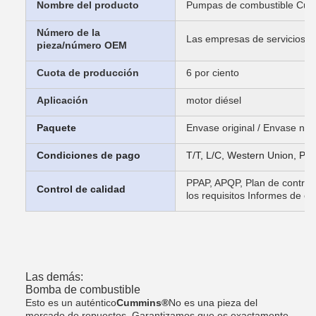
Nombre del producto
Pumpas de combustible Cu
Número de la
Las empresas de servicios d
pieza/número OEM
Cuota de producción
6 por ciento
Aplicación
motor diésel
Paquete
Envase original / Envase neu
Condiciones de pago
T/T, L/C, Western Union, Pa
PPAP, APQP, Plan de control
Control de calidad
los requisitos Informes de e
Las demás:
Bomba de combustible
Esto es un auténtico
Cummins®
No es una pieza del
mercado de repuestos. Garantizamos que es exactamente