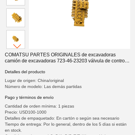
COMATSU PARTES ORIGINALES de excavadoras
camión de excavadoras 723-46-23203 válvula de control
Assy para Komatsu PC220/240LC-8 excavadora sistema
Detalles del producto
hidráulico piezas de repuesto M156 motor
Lugar de origen: China/original
Número de modelo: Las demás partidas
Pago y términos de envío
Cantidad de orden mínima: 1 piezas
Precio: USD100-1000
Detalles de empaquetado: En cartón o según sea necesario
Tiempo de entrega: Por lo general, dentro de los 5 días si están
en stock.