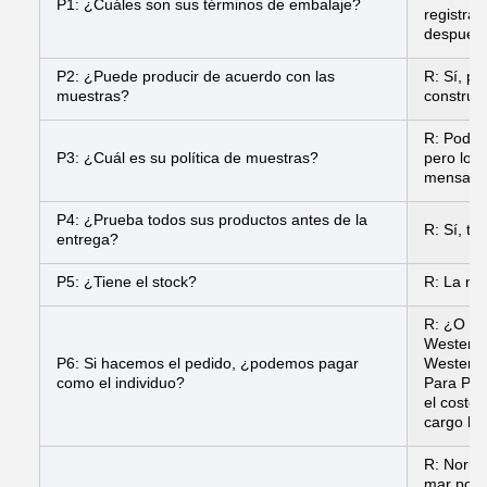
P1: ¿Cuáles son sus términos de embalaje?
registra
después 
P2: ¿Puede producir de acuerdo con las
R: Sí, p
muestras?
construir
R: Podemo
P3: ¿Cuál es su política de muestras?
pero los 
mensajer
P4: ¿Prueba todos sus productos antes de la
R: Sí, t
entrega?
P5: ¿Tiene el stock?
R: La ma
R: ¿O de
Western 
P6: Si hacemos el pedido, ¿podemos pagar
Western 
como el individuo?
Para Pay
el costo
cargo ban
R: Norma
mar por 