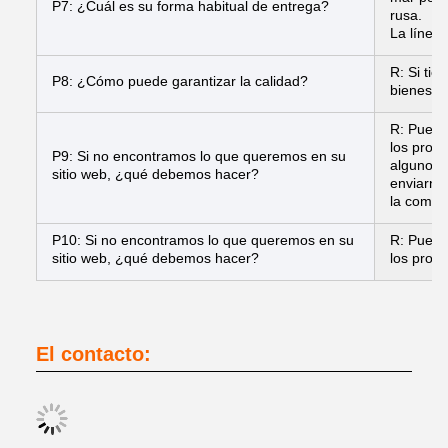
P7: ¿Cuál es su forma habitual de entrega?
rusa.
La línea
R: Si ti
P8: ¿Cómo puede garantizar la calidad?
bienes o
R: Puede 
los prod
P9: Si no encontramos lo que queremos en su
algunos 
sitio web, ¿qué debemos hacer?
enviarno
la compr
P10: Si no encontramos lo que queremos en su
R: Puede 
sitio web, ¿qué debemos hacer?
los prod
El contacto: