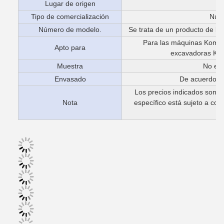
Lugar de origen
Tipo de comercialización
Nuev
Número de modelo.
Se trata de un producto de la 
Para las máquinas Komats
Apto para
excavadoras Ko
Muestra
No est
Envasado
De acuerdo c
Los precios indicados son ú
Nota
específico está sujeto a cont