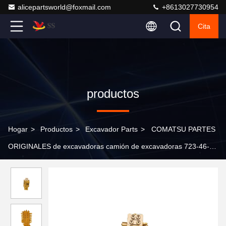
alicepartsworld@foxmail.com
+8613027730954
Cita
productos
Hogar
>
Productos
>
Excavador Parts
>
COMATSU PARTES
ORIGINALES de excavadoras camión de excavadoras 723-46-
23203 válvula de control Assy para Komatsu PC220/240LC-8
excavadora sistema hidráulico piezas de repuesto M156 motor