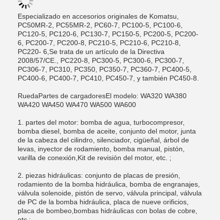
Especializado en accesorios originales de Komatsu,
PC50MR-2, PC55MR-2, PC60-7, PC100-5, PC100-6,
PC120-5, PC120-6, PC130-7, PC150-5, PC200-5, PC200-
6, PC200-7, PC200-8, PC210-5, PC210-6, PC210-8,
PC220- 6,Se trata de un artículo de la Directiva
2008/57/CE., PC220-8, PC300-5, PC300-6, PC300-7,
PC306-7, PC310, PC350, PC350-7, PC360-7, PC400-5,
PC400-6, PC400-7, PC410, PC450-7, y también PC450-8.
Rueda
Partes de cargadores
El modelo: WA320 WA380
WA420 WA450 WA470 WA500 WA600
1. partes del motor: bomba de agua, turbocompresor,
bomba diesel, bomba de aceite, conjunto del motor, junta
de la cabeza del cilindro, silenciador, cigüeñal, árbol de
levas, inyector de rodamiento, bomba manual, pistón,
varilla de conexión,Kit de revisión del motor, etc. ;
2. piezas hidráulicas: conjunto de placas de presión,
rodamiento de la bomba hidráulica, bomba de engranajes,
válvula solenoide, pistón de servo, válvula principal, válvula
de PC de la bomba hidráulica, placa de nueve orificios,
placa de bombeo,bombas hidráulicas con bolas de cobre,
etc.;