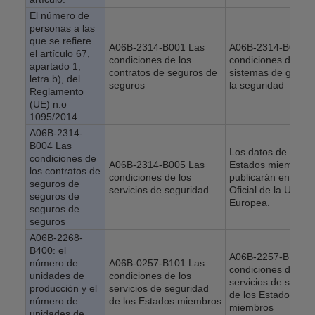
El número de
personas a las
que se refiere
A06B-2314-B001 Las
A06B-2314-B002 L
el artículo 67,
condiciones de los
condiciones de los
apartado 1,
contratos de seguros de
sistemas de gestió
letra b), del
seguros
la seguridad
Reglamento
(UE) n.o
1095/2014.
A06B-2314-
B004 Las
Los datos de los
condiciones de
A06B-2314-B005 Las
Estados miembros
los contratos de
condiciones de los
publicarán en el Di
seguros de
servicios de seguridad
Oficial de la Unión
seguros de
Europea.
seguros de
seguros
A06B-2268-
B400: el
A06B-2257-B101 L
número de
A06B-0257-B101 Las
condiciones de los
unidades de
condiciones de los
servicios de segur
producción y el
servicios de seguridad
de los Estados
número de
de los Estados miembros
miembros
unidades de