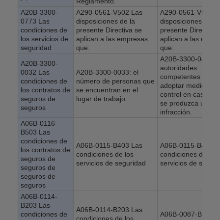
Reglamento.
A20B-3300-
A290-0561-V502 Las
A290-0561-V503 L
0773 Las
disposiciones de la
disposiciones de la
condiciones de
presente Directiva se
presente Directiva 
los servicios de
aplican a las empresas
aplican a las empr
seguridad
que:
que:
A20B-3300-0479 L
A20B-3300-
autoridades
0032 Las
A20B-3300-0033: el
competentes podr
condiciones de
número de personas que
adoptar medidas d
los contratos de
se encuentran en el
control en caso de
seguros de
lugar de trabajo.
se produzca una
seguros
infracción.
A06B-0116-
B503 Las
condiciones de
A06B-0115-B403 Las
A06B-0115-B403 L
los contratos de
condiciones de los
condiciones de los
seguros de
servicios de seguridad
servicios de segur
seguros de
seguros de
seguros
A06B-0114-
B203 Las
A06B-0114-B203 Las
condiciones de
A06B-0087-B107 L
condiciones de los