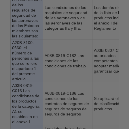
de los
Las condiciones de los
Los demás elemen
requisitos de
requisitos de seguridad
de la lista de los
seguridad de
de las aeronaves y de
productos incluido
las aeronaves
las aeronaves de las
el anexo I del pres
de los Estados
categorías IIa y IIIa:
Reglamento
miembros son
las siguientes:
A20B-8100-
0660: el
A03B-0807-C182 L
número de
A03B-0819-C182 Las
autoridades
personas a las
condiciones de las
competentes podr
que se refiere
condiciones de trabajo
adoptar medidas p
el apartado 1
garantizar que:
del presente
artículo.
A03B-0819-
C016 Las
A03B-0819-C186 Las
condiciones de
condiciones de los
Se aplicará el mét
los productos
contratos de seguros de
de clasificación de 
de la categoría
seguros de seguros de
productos.
A1 se
seguros de seguros
establecen en
el anexo I.
Los datos de los datos