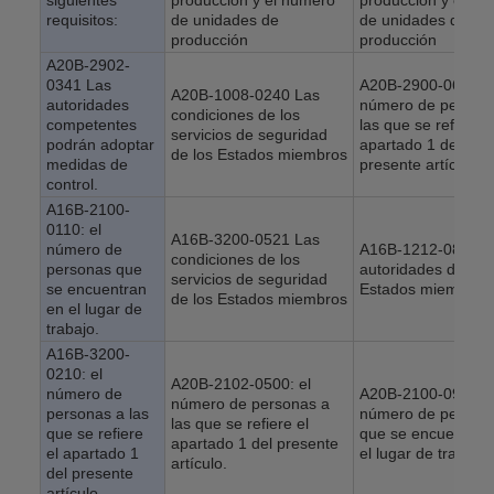
siguientes
producción y el número
producción y el nú
requisitos:
de unidades de
de unidades de
producción
producción
A20B-2902-
0341 Las
A20B-2900-0620: e
A20B-1008-0240 Las
autoridades
número de person
condiciones de los
competentes
las que se refiere e
servicios de seguridad
podrán adoptar
apartado 1 del
de los Estados miembros
medidas de
presente artículo.
control.
A16B-2100-
0110: el
A16B-3200-0521 Las
número de
A16B-1212-0871 L
condiciones de los
personas que
autoridades de los
servicios de seguridad
se encuentran
Estados miembros
de los Estados miembros
en el lugar de
trabajo.
A16B-3200-
0210: el
A20B-2102-0500: el
número de
A20B-2100-0920: e
número de personas a
personas a las
número de person
las que se refiere el
que se refiere
que se encuentran
apartado 1 del presente
el apartado 1
el lugar de trabajo.
artículo.
del presente
artículo.