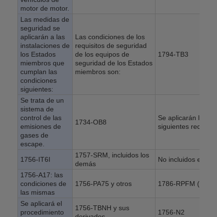
motor de motor.
Las medidas de
seguridad se
aplicarán a las
Las condiciones de los
instalaciones de
requisitos de seguridad
los Estados
de los equipos de
1794-TB3
miembros que
seguridad de los Estados
cumplan las
miembros son:
condiciones
siguientes:
Se trata de un
sistema de
control de las
Se aplicarán los
1734-OB8
emisiones de
siguientes requisito
gases de
escape.
1757-SRM, incluidos los
1756-IT6I
No incluidos en la l
demás
1756-A17: las
condiciones de
1756-PA75 y otros
1786-RPFM (en ing
las mismas
Se aplicará el
1756-TBNH y sus
procedimiento
1756-N2
derivados