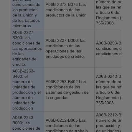
número de person
condiciones de
A06B-2372-B076 Las
las que se refiere e
los productos
condiciones de los
artículo 6 del
de la Unión y
productos de la Unión
Reglamento (CE) 
de los Estados
765/2008
miembros
A06B-2227-
B300: las
A06B-2227-B300: las
condiciones de
A06B-0253-B401 L
condiciones de las
las operaciones
condiciones de las
operaciones de las
de las
condiciones de tra
entidades de crédito.
entidades de
crédito.
A06B-2253-
B400: el
A06B-0243-B100: e
número de
A06B-2253-B402 Las
número de person
unidades de
condiciones de los
las que se refiere e
producción y el
sistemas de gestión de
artículo 6 del
número de
la seguridad
Reglamento (CE) 
unidades de
765/2008
producción
A06B-2212-B805 E
A06B-2243-
A06B-0212-B805 Las
número de unidad
B000: las
condiciones de las
producción y el nú
condiciones de
condiciones de trabajo
de unidades de