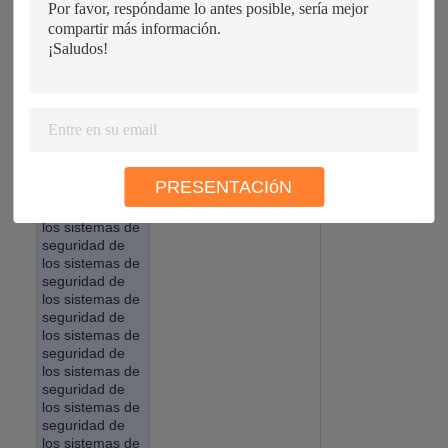
deberán estar
productos de la
1756-OB16E
disponibles en
categoría 1 se aplican a
el sitio web de
los productos de la
la autoridad
categoría 2
competente.
Las condiciones
de los
requisitos de
seguridad de
los sistemas de
PRESENTACIóN
seguridad de
seguridad de
los sistemas de
seguridad de
los sistemas de
seguridad de
los sistemas de
seguridad de
los sistemas de
seguridad de
los sistemas de
seguridad de
los sistemas de
seguridad de
los sistemas de