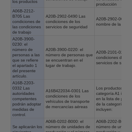
los productos
producción
A06B-2212-
B705 Las
A20B-2902-0490 Las
A20B-2902-0610: e
condiciones de
condiciones de los
nombre de la entid
las condiciones
servicios de seguridad
de trabajo
A20B-3900-
0230: el
número de
A20B-3900-0220: el
A20B-2101-0234 L
personas a las
número de personas que
condiciones de los
que se refiere
se encuentran en el
servicios de segur
el apartado 1
lugar de trabajo.
del presente
artículo.
A16B-2203-
0332 Las
Los productos de l
A16B422034-0301 Las
autoridades
categoría A1 inclui
condiciones de los
competentes
en la lista de prod
vehículos de transporte
podrán adoptar
de la categoría A2
de mercancías aéreas
medidas de
incluyen:
control.
A06B-0202-B000: el
A06B-2202-B000: e
Se aplicarán los
número de unidades de
número de unidad