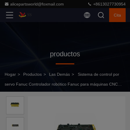
alicepartsworld@foxmail.com
+8613027730954
Cita
productos
Hogar
>
Productos
>
Las Demás
>
Sistema de control por
servo Fanuc Controlador robótico Fanuc para máquinas CNC
A05B-2600-C001