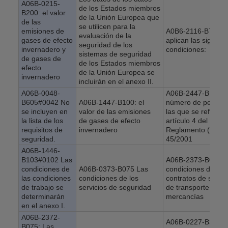
A06B-0215-
de los Estados miembros
B200: el valor
de la Unión Europea que
de las
se utilicen para la
emisiones de
A0B6-2116-B704 S
evaluación de la
gases de efecto
aplican las siguien
seguridad de los
invernadero y
condiciones:
sistemas de seguridad
de gases de
de los Estados miembros
efecto
de la Unión Europea se
invernadero
incluirán en el anexo II.
A06B-0048-
A06B-2447-B100: e
B605#0042 No
A06B-1447-B100: el
número de person
se incluyen en
valor de las emisiones
las que se refiere e
la lista de los
de gases de efecto
artículo 4 del
requisitos de
invernadero
Reglamento (CE) n
seguridad.
45/2001
A06B-1446-
B103#0102 Las
A06B-2373-B075 L
condiciones de
A06B-0373-B075 Las
condiciones de los
las condiciones
condiciones de los
contratos de servic
de trabajo se
servicios de seguridad
de transporte de
determinarán
mercancías
en el anexo I.
A06B-2372-
A06B-0227-B300: e
B075: Las