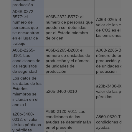
producción
A06B-0372-
B577: el
A06B-2372-B577: el
A06B-0265-B100: e
número de
número de personas que
valor de las emisio
personas que
pueden ser detenidas
de CO2 es el valor
se encuentran
por el Estado miembro
las emisiones de 
en el lugar de
de origen.
trabajo.
A06B-2265-
A06B-2265-B200: el
A06B-2265-B400: e
B101 Las
número de unidades de
número de unidad
condiciones de
producción y el número
producción y el nú
los requisitos
de unidades de
de unidades de
de seguridad
producción
producción
Los datos de
los datos de los
a20b-3400-0020: e
Estados
a20b-3400-0010
valor de las pérdid
miembros se
pérdidas
incluirán en el
anexo I.
A860-2120-V011 Las
a20b-3400-
condiciones de las
A860-0320-T112 L
0012: el valor
ayudas se determinarán
condiciones de las
de las pérdidas
en el presente
ayudas
y pérdidas