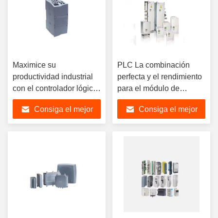
Maximice su
PLC La combinación
productividad industrial
perfecta y el rendimiento
con el controlador lógico
para el módulo de
programable PLC
automatización industrial
Consiga el mejor
Consiga el mejor
original nuevo stock PLC
PLC ACS800-04-0440-
6SE7022-6TP70-Z
7+ P901
precio
precio