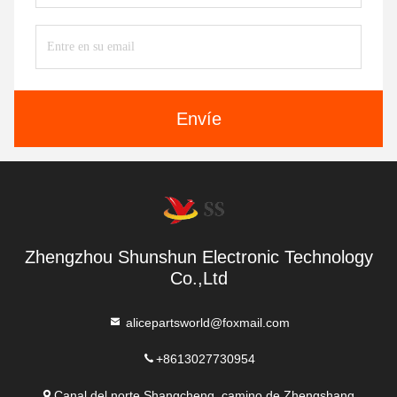
Envíe
Zhengzhou Shunshun Electronic Technology
Co.,Ltd
alicepartsworld@foxmail.com
+8613027730954
Canal del norte Shangcheng, camino de Zhengshang,