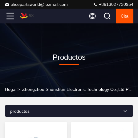
alicepartsworld@foxmail.com
+8613027730954
Cita
Productos
Hogar
>
Zhengzhou Shunshun Electronic Technology Co.,Ltd Productos En Línea
productos