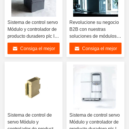
Sistema de control servo
Revolucione su negocio
Módulo y controlador de
B2B con nuestras
producto duradero plc IO
soluciones de módulos
nuevo y original
de vanguardia sistema
Consiga el mejor
Consiga el mejor
6ES5095-8MD03
de control distribuido
6ES5375-8LA12
precio
precio
Sistema de control de
Sistema de control servo
servo Módulo y
Módulo y controlador de
controlador de producto
producto duradero plc IO