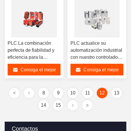
PLC La combinación
PLC actualice su
perfecta de fiabilidad y
automatización industrial
eficiencia para la
con nuestro controlador
automatización industrial
lógico avanzado Hmi Plc
Consiga el mejor
Consiga el mejor
Spot Hmi Plc Modulo
Modulo ATV71HC25N4
8902/EQ/00
precio
precio
8
9
10
11
12
13
14
15
Contactos