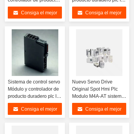
duradero plc módulo IO
nuevo y original
Consiga el mejor
Consiga el mejor
nuevo y original
6ES5955-3LC42
6ES5700-8MB11
precio
precio
Sistema de control servo
Nuevo Servo Drive
Módulo y controlador de
Original Spot Hmi Plc
producto duradero plc IO
Modulo M4A-AT sistema
nuevo y original 6ES7
de control de servo
Consiga el mejor
Consiga el mejor
422-1HH00-0AA0
precio
precio