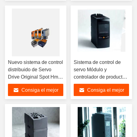
plc 6GK5748-1FC00-
precio
precio
0AA0
Nuevo sistema de control
Sistema de control de
distribuido de Servo
servo Módulo y
Drive Original Spot Hmi
controlador de producto
Plc Module APBU-44C
duradero plc módulo IO
Consiga el mejor
Consiga el mejor
nuevo y original
6ES5700-8MB21
precio
precio