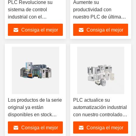
PLC Revolucione su
Aumente su
sistema de control
productividad con
industrial con el
nuestro PLC de última
controlador lógico
generación Nuevo Servo
Consiga el mejor
Consiga el mejor
programable PLC hmi plc
Drive Original Spot Hmi
6GK5748-1FC00-0AA0
Plc Modulo ASTO-21C
precio
precio
Los productos de la serie
PLC actualice su
original ya están
automatización industrial
disponibles en stock
con nuestro controlador
controlador de energía
lógico avanzado Hmi Plc
Consiga el mejor
Consiga el mejor
nuevos módulosPLC hmi
Modulo SP1402