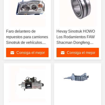
Faro delantero de
Hevay Sinotruk HOWO
repuestos para camiones
Los Rodamientos FAW
Sinotruk de vehículos
Shacman Dongfeng
chinos para camiones
Foton Auman Beiben
Consiga el mejor
Consiga el mejor
pesados ​​
Hongyan JAC CAMC,
WG9719720001
NK55/35 1880410069
precio
precio