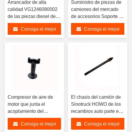
Arrancador de alta
Suministro de piezas de
calidad VG1246090002
camiones del mercado
de las piezas diesel del
de accesorios Soporte de
camión para el motor de
soporte de cabina de
Consiga el mejor
Consiga el mejor
Sinotruk Howo D12
camión Sinotruk Howo
AZ1642448082
precio
precio
Compresor de aire de
El chasis del camión de
motor que junta el
Sinotruck HOWO de los
acoplamiento del
recambios auto parte el
inyector de
eje impulsor del árbol del
Consiga el mejor
Consiga el mejor
VG1540080300 WD615
puente Az9761321010