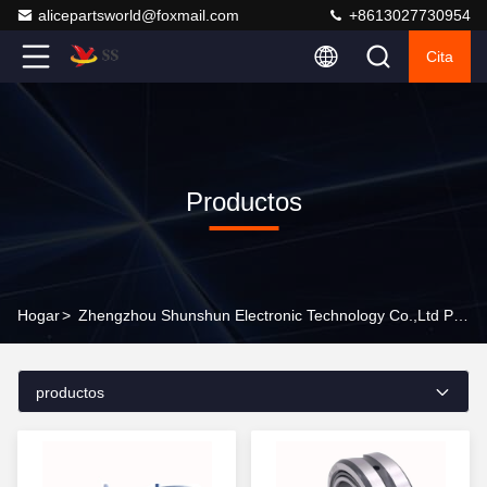
alicepartsworld@foxmail.com
+8613027730954
Cita
Productos
Hogar
>
Zhengzhou Shunshun Electronic Technology Co.,Ltd Productos En Línea
productos