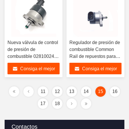
Nueva válvula de control
Regulador de presión de
de presión de
combustible Common
combustible 0281002445
Rail de repuestos para
Regulador de presión de
automóviles 0281002241
Consiga el mejor
Consiga el mejor
combustible 31402-2700
A6110780149 para
178402-0020 DRV para
Mercedes CDI
precio
precio
Hyundai Kia
11
12
13
14
15
16
17
18
Contactos