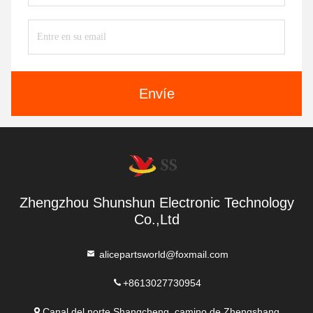
Envíe
Zhengzhou Shunshun Electronic Technology
Co.,Ltd
alicepartsworld@foxmail.com
+8613027730954
Canal del norte Shangcheng, camino de Zhengshang,