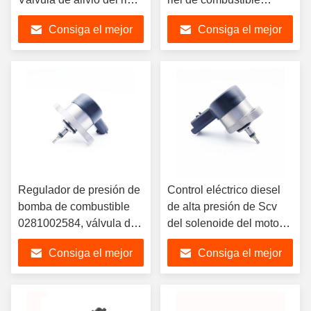
de combustible Válvula
0281002698 0 281 002
Consiga el mejor
Consiga el mejor
de control de regulación
698 6110780549
de presión
A6110780549
precio
precio
5139699AA para Benz
Sprinter
Regulador de presión de
Control eléctrico diesel
bomba de combustible
de alta presión de Scv
0281002584, válvula de
del solenoide del motor
Control de succión para
del equipo medidor de la
Consiga el mejor
Consiga el mejor
FIAT, LANCIA, OPEL,
bomba de la inyección
SUZUKI
de carburante auto de los
precio
precio
recambios 0281002493