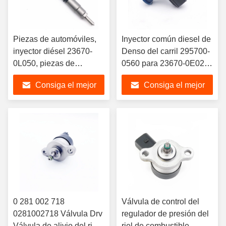
Piezas de automóviles,
Inyector común diesel de
inyector diésel 23670-
Denso del carril 295700-
0L050, piezas de
0560 para 23670-0E020
inyector de combustible
TOYOTA 2GD-FTV 2.4L
Consiga el mejor
Consiga el mejor
Common Rail 095000-
en venta
8290 para TOYOTA
precio
precio
Hilux Vigo 1KD-FTV 3.0L
0 281 002 718
Válvula de control del
0281002718 Válvula Drv
regulador de presión del
Válvula de alivio del riel
riel de combustible