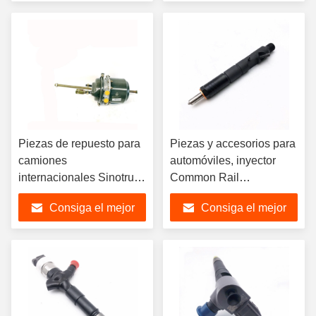
para el camión de
precio
precio
Sinotruk Howo
Piezas de repuesto para
Piezas y accesorios para
camiones
automóviles, inyector
internacionales Sinotruk
Common Rail
HOWO Truck Parts
EJBR04501D para
Consiga el mejor
Consiga el mejor
Cámara de freno
A6640170121
(WG9000360600)
6640170121
precio
precio