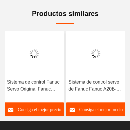
Productos similares
anuc
Sistema de control servo
Sistema de control servo
de Fanuc Fanuc A20B-
Fanuc Pantalla LCD
8201-0153 o
Fanuc Banda de alta
1-
A20B82010153 Tarjeta de
tensión CXA-L0612-VJL
recio
Consiga el mejor precio
Consiga el mejor preci
 de
circuito de alta tensión
CXA-L0612A-VJL VML
(PCB)
VSL VHL CXA-L0712-VJ
Inversor