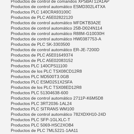
Productos de control de comandos XPSBAT12A1AP
Productos de control automático ESMD302L4TXA
Productos PLC 140CRA93100C
Productos de PLC A5E02822120
Productos de control automático MFDKTB3A2E
Productos de control automático 25B-D024N114
Productos de control automático R88M-G10030H
Productos de control automático HW0387753-A
Productos de PLC SK-3303500
Productos de control automático ER-JE-7200D
Productos de PLC A5E01649374
Productos de PLC A5E02083152
Productos PLC 140CPS11100
Productos de los PLC TSX08CD12R8
Productos PLC MD500T3.0GB
Productos PLC ESMD251X2SFA
Productos de los PLC TSX08ED12R8
Productos PLC 51304638-600
Productos de control automático 2711P-K6M5D8
Productos PLC 3RT2036-1AL24
Productos PLC SITRANS WM100
Productos de control automático 782XDXH10-24D
Productos PLC SFP-1GLXLC-T
Productos PLC 5069-HSC2XOB4
Productos de PLC 7ML5221-1AA11