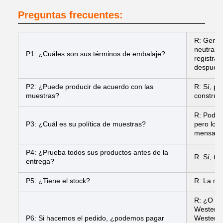
Preguntas frecuentes:
R: Gener
neutrales
P1: ¿Cuáles son sus términos de embalaje?
registra
después 
P2: ¿Puede producir de acuerdo con las
R: Sí, p
muestras?
construir
R: Podemo
P3: ¿Cuál es su política de muestras?
pero los 
mensajer
P4: ¿Prueba todos sus productos antes de la
R: Sí, t
entrega?
P5: ¿Tiene el stock?
R: La ma
R: ¿O de
Western 
P6: Si hacemos el pedido, ¿podemos pagar
Western