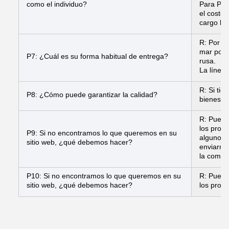
como el individuo?
Para Pay
el costo
cargo ban
R: Por l
mar por 
P7: ¿Cuál es su forma habitual de entrega?
rusa.
La línea
R: Si ti
P8: ¿Cómo puede garantizar la calidad?
bienes o
R: Puede 
los prod
P9: Si no encontramos lo que queremos en su
algunos 
sitio web, ¿qué debemos hacer?
enviarno
la compr
P10: Si no encontramos lo que queremos en su
R: Puede 
sitio web, ¿qué debemos hacer?
los prod