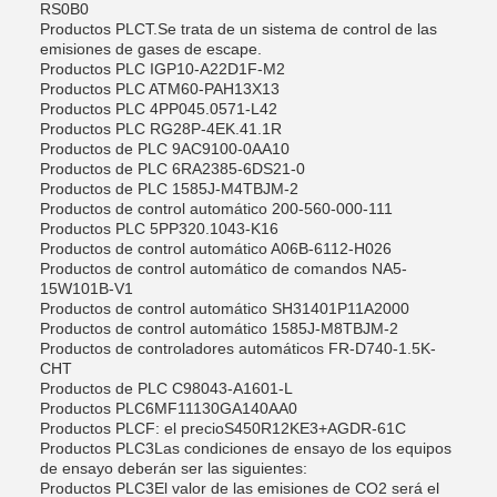
RS0B0
Productos PLC
T.
Se trata de un sistema de control de las
emisiones de gases de escape.
Productos PLC IGP10-A22D1F-M2
Productos PLC ATM60-PAH13X13
Productos PLC 4PP045.0571-L42
Productos PLC RG28P-4EK.41.1R
Productos de PLC 9AC9100-0AA10
Productos de PLC 6RA2385-6DS21-0
Productos de PLC 1585J-M4TBJM-2
Productos de control automático 200-560-000-111
Productos PLC 5PP320.1043-K16
Productos de control automático A06B-6112-H026
Productos de control automático de comandos NA5-
15W101B-V1
Productos de control automático SH31401P11A2000
Productos de control automático 1585J-M8TBJM-2
Productos de controladores automáticos FR-D740-1.5K-
CHT
Productos de PLC C98043-A1601-L
Productos PLC
6MF11130GA140AA0
Productos PLC
F: el precio
S450R12KE3+AGDR-61C
Productos PLC
3
Las condiciones de ensayo de los equipos
de ensayo deberán ser las siguientes:
Productos PLC
3
El valor de las emisiones de CO2 será el