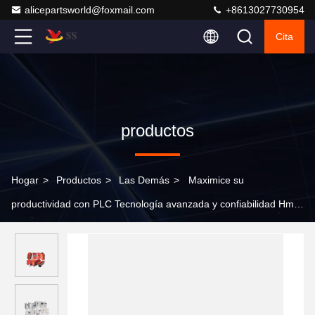
alicepartsworld@foxmail.com
+8613027730954
Cita
productos
Hogar
>
Productos
>
Las Demás
>
Maximice su
productividad con PLC Tecnología avanzada y confiabilidad Hmi
Plc Modulo ATS021