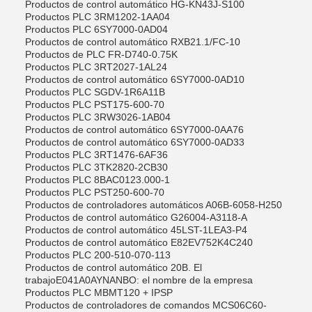
Productos de control automático HG-KN43J-S100
Productos PLC 3RM1202-1AA04
Productos PLC 6SY7000-0AD04
Productos de control automático RXB21.1/FC-10
Productos de PLC FR-D740-0.75K
Productos PLC 3RT2027-1AL24
Productos de control automático 6SY7000-0AD10
Productos PLC SGDV-1R6A11B
Productos PLC PST175-600-70
Productos PLC 3RW3026-1AB04
Productos de control automático 6SY7000-0AA76
Productos de control automático 6SY7000-0AD33
Productos PLC 3RT1476-6AF36
Productos PLC 3TK2820-2CB30
Productos PLC 8BAC0123.000-1
Productos PLC PST250-600-70
Productos de controladores automáticos A06B-6058-H250
Productos de control automático G26004-A3118-A
Productos de control automático 45LST-1LEA3-P4
Productos de control automático E82EV752K4C240
Productos PLC 200-510-070-113
Productos de control automático 20
B. El
trabajo
E041A0AYNANBO: el nombre de la empresa
Productos PLC MBMT120 + IPSP
Productos de controladores de comandos MCS06C60-