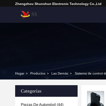
Zhengzhou Shunshun Electronic Technology Co.,Ltd
Hogar
>
Productos
>
Las Demás
>
Sistema de control 
Categorías
Piezas De Automóvil
(44)