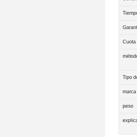
Tiempo
Garant
Cuota 
método
Tipo d
marca
peso
explic