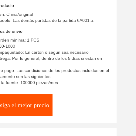
ES5956-0AA12
producto
en: China/original
elo: Las demás partidas de la partida 6A001.a.
os de envío
orden mínima: 1 PCS
00-1000
empaquetado: En cartón o según sea necesario
rega: Por lo general, dentro de los 5 días si están en
e pago: Las condiciones de los productos incluidos en el
amento son las siguientes:
 la fuente: 100000 piezas/mes
siga el mejor precio