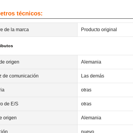
etros técnicos:
e de la marca
Producto original
ributos
de origen
Alemania
az de comunicación
Las demás
ia
otras
o de E/S
otras
e origen
Alemania
ción
nuevo