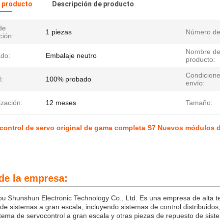
l producto
Descripción de producto
de
1 piezas
Número de 
ción:
Nombre de
do:
Embalaje neutro
producto:
Condicione
:
100% probado
envío:
zación:
12 meses
Tamaño:
 control de servo original de gama completa S7 Nuevos módulos
 de la empresa:
 Shunshun Electronic Technology Co., Ltd. Es una empresa de alta te
de sistemas a gran escala, incluyendo sistemas de control distribuido
stema de servocontrol a gran escala y otras piezas de repuesto de sis