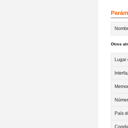
Parám
Nombr
Otros at
Lugar 
Interf
Memor
Númer
País d
Condi