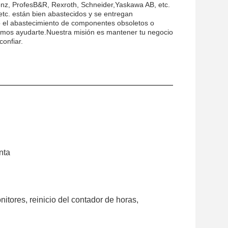
nz, ProfesB&R, Rexroth, Schneider,Yaskawa AB, etc.
 etc. están bien abastecidos y se entregan
o el abastecimiento de componentes obsoletos o
demos ayudarte.Nuestra misión es mantener tu negocio
onfiar.
nta
itores, reinicio del contador de horas,