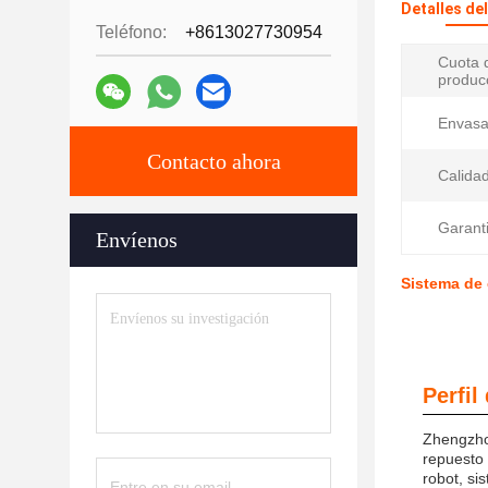
Detalles de
Teléfono:
+8613027730954
Cuota 
produc
Envasa
Contacto ahora
Calidad
Garanti
Envíenos
Sistema de
Perfil
Zhengzhou
repuesto 
robot, si