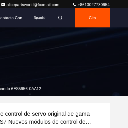
alicepartsworld@foxmail.com
+8613027730954
Contacto Con
Cita
Spanish
e mando 6ES5956-0AA12
e control de servo original de gama
S7 Nuevos módulos de control de