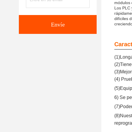
módulos 
Los PLC y
rápidame
difíciles
Envíe
creciendo
Caract
(1)Longa
(2)Tiene
(3)Mejo
(4) Prue
(5)Equip
6) Se p
(7)Pode
(8)Nuest
reprogra