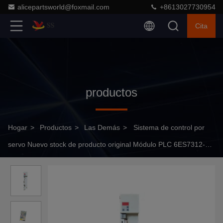
alicepartsworld@foxmail.com
+8613027730954
Cita
productos
Hogar
>
Productos
>
Las Demás
>
Sistema de control por
servo Nuevo stock de producto original Módulo PLC 6ES7312-
5AC02-0AB0