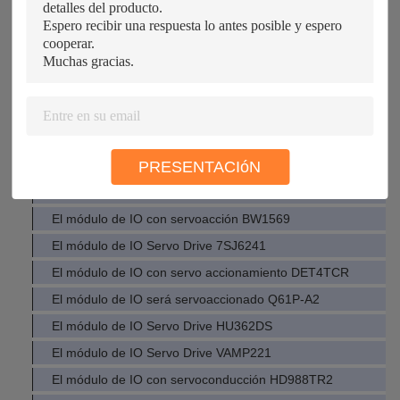
El módulo de control de la unidad 751102 TZ740N22KOF I
El módulo de conducción IO FMM-1 WTE280-1531 FC-
101P7K5T4E20H4XXCXXXSXXXXAXBXCXXXXDX
El módulo de IO de la unidad 777606 MN7505A2001 CIMR-
El módulo de control de la unidad 774086 DVP48EH00T3 E
El módulo IO de accionamiento AT-CM302 PEAK760VL2 FC-
101P4K0T4E20H4XXCXXXSXXXXAXBXCXXXXDX
PRESENTACIóN
El módulo IO de accionamiento ACT350 LF305-S/SP11 MF
El módulo de IO con servoacción BW1569
El módulo de IO Servo Drive 7SJ6241
El módulo de IO con servo accionamiento DET4TCR
El módulo de IO será servoaccionado Q61P-A2
El módulo de IO Servo Drive HU362DS
El módulo de IO Servo Drive VAMP221
El módulo de IO con servoconducción HD988TR2