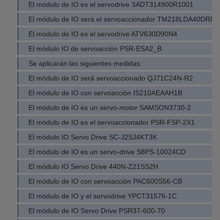
El módulo de IO es el servodrive 3ADT314900R1001
El módulo de IO será el servoaccionador TM218LDA40DRP
El módulo de IO es el servodrive ATV630D90N4
El módulo IO de servoacción PSR-ESA2_B
Se aplicarán las siguientes medidas:
El módulo de IO será servoaccionado QJ71C24N-R2
El módulo de IO con servoacción IS210AEAAH1B
El módulo de IO es un servo-motor SAMSON3730-2
El módulo de IO es el servoaccionador PSR-FSP-2X1
El módulo IO Servo Drive SC-J2SJ4KT3K
El módulo de IO es un servo-drive S8PS-10024CD
El módulo IO Servo Drive 440N-Z21SS2H
El módulo de IO con servoacción PAC600S56-CB
El módulo de IO y el servodrive YPCT31576-1C
El módulo de IO Servo Drive PSR37-600-70