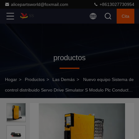
alicepartsworld@foxmail.com
+8613027730954
Cita
productos
Hogar
>
Productos
>
Las Demás
>
Nuevo equipo Sistema de
control distribuido Servo Drive Simulator S Modulo Plc Conductor
6AV2123-2MA03-0AX0