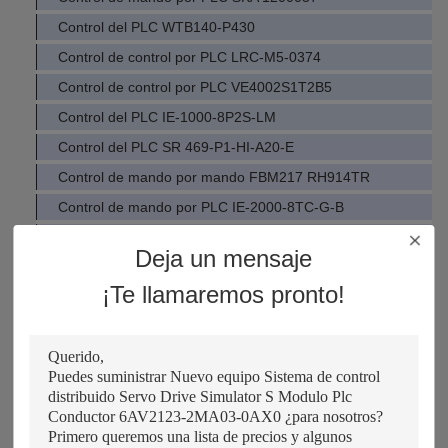
Control del PLC WTB140-P430
Control de control por PLC LRC-M5-0374
Control de control por PLC VE4002S1T2B5
Control del PLC IE-1000-8P2S-LM
Control del PLC SR 469-P1-HI-A20-E
Control de mando por mando FBM217 RH914TR
Control de mando por PLC IE-2000-8TC-G-B
Control del PLC IE-1000-4P2S-LM
Deja un mensaje
Control de mando por mando HLG-150H-48A
¡Te llamaremos pronto!
Control de control por control automático ECM-B3M-CA080
Control de control por PLC M701-05400270A10100AB100
Control del PLC 469-P5-HI-A20-T-H
Control de mando por mando M701-04400150A10100AB100
Control de mando por PLC UC2000-30GM-IUR2-V15
El módulo IO de la unidad 108TX PK543AN-TG10 644HAN