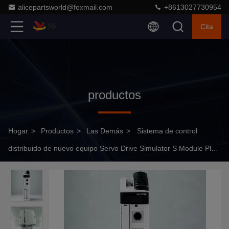
alicepartsworld@foxmail.com
+8613027730954
Cita
productos
Hogar
>
Productos
>
Las Demás
>
Sistema de control
distribuido de nuevo equipo Servo Drive Simulator S Module Plc
Driver MPL-B430P-MJ72AA CS1W-AD041-V1 2080-L50E-48QBB
X20AI2622 MK070E-33DT 2CSM142120R1201 3UF7000-
1AU00-0