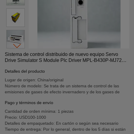
Sistema de control distribuido de nuevo equipo Servo
Drive Simulator S Module Plc Driver MPL-B430P-MJ72AA
CS1W-AD041-V1 2080-L50E-48QBB X20AI2622
Detalles del producto
MK070E-33DT 2CSM142120R1201 3UF7000-1AU00-0
Lugar de origen: China/original
Número de modelo: Se trata de un sistema de control de las
emisiones de gases de efecto invernadero y de los gases de
Pago y términos de envío
Cantidad de orden mínima: 1 piezas
Precio: USD100-1000
Detalles de empaquetado: En cartón o según sea necesario
Tiempo de entrega: Por lo general, dentro de los 5 días si están