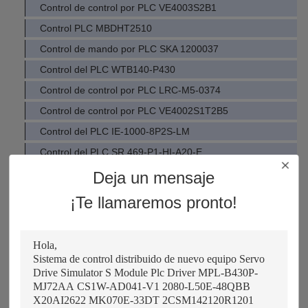
Control de control por PLC VE4003S2B1
Control PLC MBDHT2510
Control de mando por PLC SKA 1200037
Control del PLC WTB140-P430
Control de control por PLC LRC-M5-0374
Control de control por PLC VE4002S1T2B5
Control del PLC IE-1000-8P2S-LM
Control del PLC SR 469-P1-HI-A20-E
Control de mando por mando FBM217 RH914TR
Deja un mensaje
Control de mando por PLC IE-2000-8TC-G-B
¡Te llamaremos pronto!
Control del PLC IE-1000-4P2S-LM
Control de mando por mando HLG-150H-48A
Control de control por control automático ECM-B3M-CA080
Control de control por PLC M701-05400270A10100AB100
Control del PLC 469-P5-HI-A20-T-H