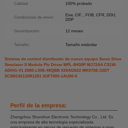
Calidad:
100% probado
Exw, CIF, , FOB, CFR, DDU,
Condiciones de envío:
DDP
Garantización:
12 meses
Tamaño:
Tamaño estándar
Sistema de control distribuido de nuevo equipo Servo Drive
Simulator S Module Plc Driver MPL-B430P-MJ72AA CS1W-
AD041-V1 2080-L50E-48QBB X20AI2622 MK070E-33DT
2CSM142120R1201 3UF7000-1AU00-0
Perfil de la empresa:
Zhengzhou Shunshun Electronic Technology Co., Ltd. Es
una empresa de alta tecnología especializada
principalmente en piezas de repuesto de sistemas a gran