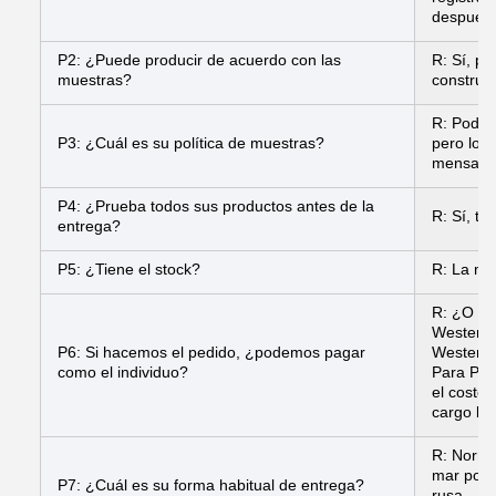
después 
P2: ¿Puede producir de acuerdo con las
R: Sí, p
muestras?
construir
R: Podemo
P3: ¿Cuál es su política de muestras?
pero los 
mensajer
P4: ¿Prueba todos sus productos antes de la
R: Sí, t
entrega?
P5: ¿Tiene el stock?
R: La ma
R: ¿O de
Western 
P6: Si hacemos el pedido, ¿podemos pagar
Western 
como el individuo?
Para Pay
el costo
cargo ban
R: Norma
mar por 
P7: ¿Cuál es su forma habitual de entrega?
rusa.