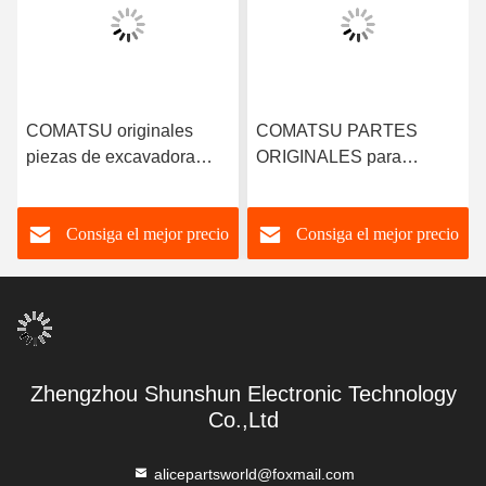
COMATSU originales
COMATSU PARTES
piezas de excavadora
ORIGINALES para
camión de excavadora
excavadoras Camión de
piezas hidráulicas 708-
excavadoras 708-2H-
Consiga el mejor precio
Consiga el mejor precio
2H-04690 Cuna de la
33311 Calzado de pistón
bomba Pc400-8 PHV165
para Komatsu PC400-7
bomba hidráulica de
PC400-8 HPV165
pedón
Zhengzhou Shunshun Electronic Technology
Co.,Ltd
alicepartsworld@foxmail.com