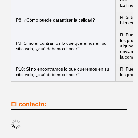
La línea
R: Si ti
P8: ¿Cómo puede garantizar la calidad?
bienes o
R: Puede 
los prod
P9: Si no encontramos lo que queremos en su
algunos 
sitio web, ¿qué debemos hacer?
enviarno
la compr
P10: Si no encontramos lo que queremos en su
R: Puede 
sitio web, ¿qué debemos hacer?
los prod
El contacto: