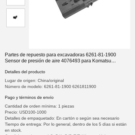
Partes de repuesto para excavadoras 6261-81-1900
Sensor de presión de aire 4076493 para Komatsu
PC160LC-8 PC200LC-8 PC220LC-8 PC300LC-8
Detalles del producto
PC350LC-8 PC390LC-10 Partes de repuesto
Lugar de origen: China/original
Número de modelo: 6261-81-1900 6261811900
Pago y términos de envío
Cantidad de orden mínima: 1 piezas
Precio: USD100-1000
Detalles de empaquetado: En cartón o según sea necesario
Tiempo de entrega: Por lo general, dentro de los 5 días si están
en stock.