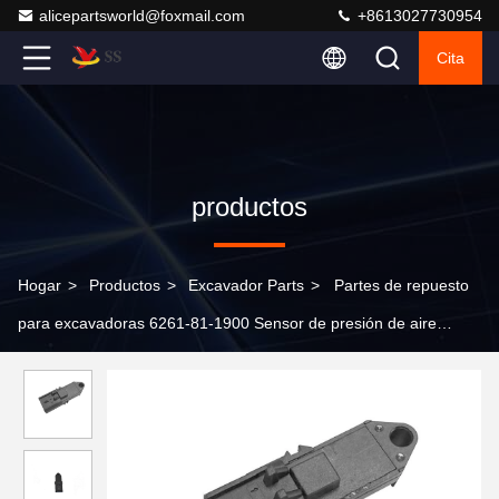
alicepartsworld@foxmail.com
+8613027730954
Cita
productos
Hogar
>
Productos
>
Excavador Parts
>
Partes de repuesto
para excavadoras 6261-81-1900 Sensor de presión de aire
4076493 para Komatsu PC160LC-8 PC200LC-8 PC220LC-8
PC300LC-8 PC350LC-8 PC390LC-10 Partes de repuesto