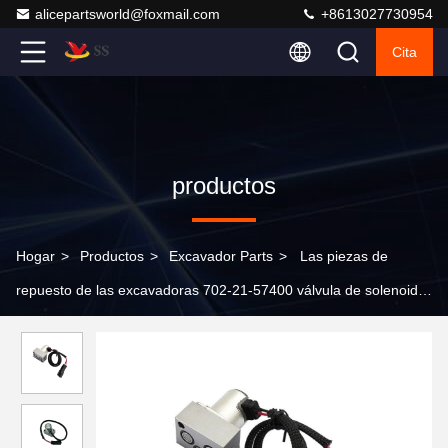
alicepartsworld@foxmail.com
+8613027730954
Cita
productos
Hogar
>
Productos
>
Excavador Parts
>
Las piezas de
repuesto de las excavadoras 702-21-57400 válvula de solenoide
para Komatsu PC200-8 PC200-7 PC220-8