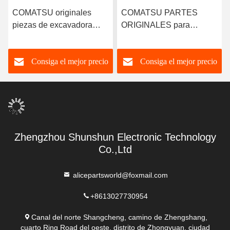
COMATSU originales
COMATSU PARTES
piezas de excavadora
ORIGINALES para
camión de excavadora
excavadoras Camión de
piezas hidráulicas 708-
excavadoras 708-2H-
Consiga el mejor precio
Consiga el mejor precio
2H-04690 Cuna de la
33311 Calzado de pistón
bomba Pc400-8 PHV165
para Komatsu PC400-7
bomba hidráulica de
PC400-8 HPV165
pedón
Zhengzhou Shunshun Electronic Technology
Co.,Ltd
alicepartsworld@foxmail.com
+8613027730954
Canal del norte Shangcheng, camino de Zhengshang,
cuarto Ring Road del oeste, distrito de Zhongyuan, ciudad