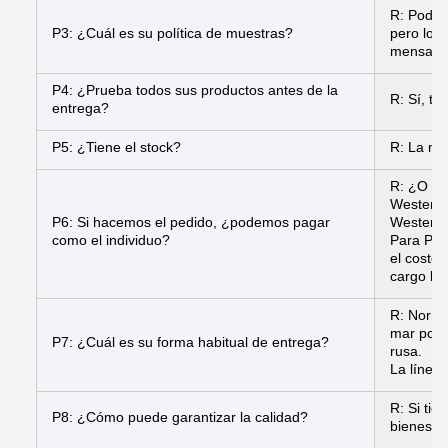
R: Podemo
P3: ¿Cuál es su política de muestras?
pero los 
mensajer
P4: ¿Prueba todos sus productos antes de la
R: Sí, t
entrega?
P5: ¿Tiene el stock?
R: La ma
R: ¿O de
Western 
P6: Si hacemos el pedido, ¿podemos pagar
Western 
como el individuo?
Para Pay
el costo
cargo ban
R: Norma
mar por 
P7: ¿Cuál es su forma habitual de entrega?
rusa.
La línea
R: Si ti
P8: ¿Cómo puede garantizar la calidad?
bienes o