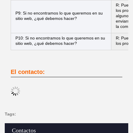
R: Puede 
los prod
P9: Si no encontramos lo que queremos en su
algunos 
sitio web, ¿qué debemos hacer?
enviarno
la compr
P10: Si no encontramos lo que queremos en su
R: Puede 
sitio web, ¿qué debemos hacer?
los prod
El contacto:
Tags:
Contactos