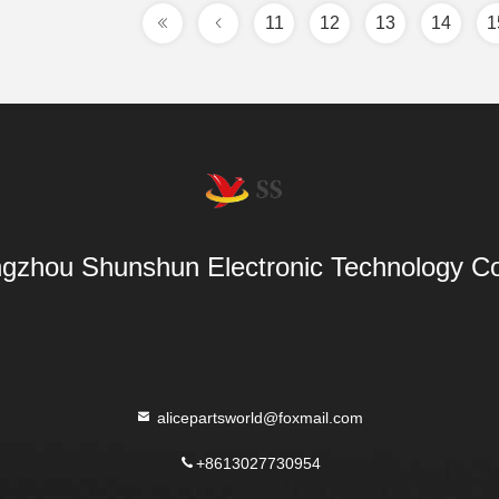
11
12
13
14
1
gzhou Shunshun Electronic Technology Co
alicepartsworld@foxmail.com
+8613027730954