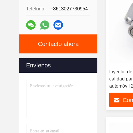
Teléfono:
+8613027730954
Contacto ahora
Envíenos
Inyector de
calidad par
automóvil 
0040 2942
Con
294200-00