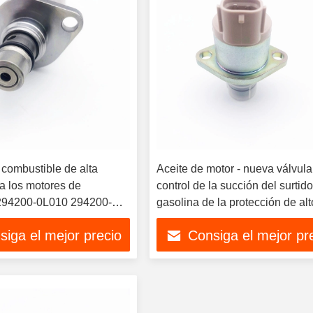
 combustible de alta
Aceite de motor - nueva válvula
a los motores de
control de la succión del surtid
294200-0L010 294200-
gasolina de la protección de alt
00-0041 294200-0042
grado 294009-0260 294200-03
siga el mejor precio
Consiga el mejor pr
43
294200-0160 SCV