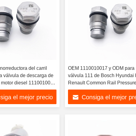
orreductora del carril
OEM 1110010017 y ODM para 
a válvula de descarga de
válvula 111 de Bosch Hyundai
l motor diesel 1110010015
Renault Common Rail Pressur
mbre Cummins Renault
Limting bomba de la inyección 
siga el mejor precio
Consiga el mejor pr
e Volvo
carburante 001 0017