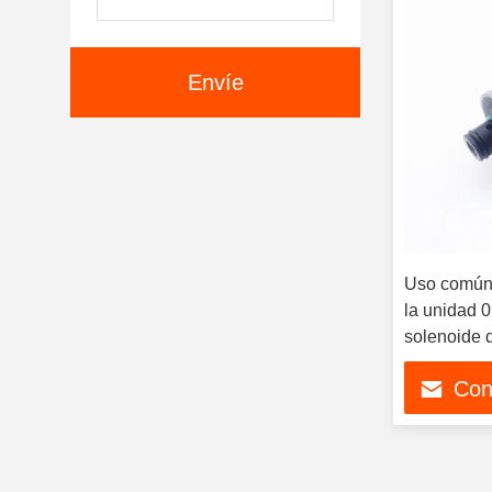
Envíe
Uso común 
la unidad 
solenoide d
de combust
Con
presión d