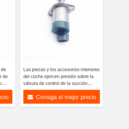
 de
Las piezas y los accesorios interiores
or de
del coche ejercen presión sobre la
o
válvula de control de la succión
60
294200-2760 294000-1371 294000-
ecio
Consiga el mejor precio
1372