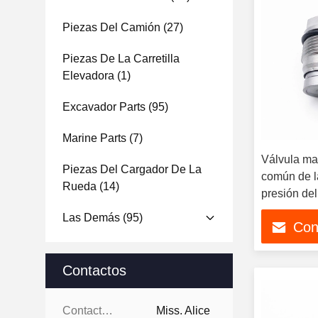
Piezas Del Camión
(27)
Piezas De La Carretilla
Elevadora
(1)
Excavador Parts
(95)
Marine Parts
(7)
Válvula man
Piezas Del Cargador De La
común de l
Rueda
(14)
presión de
para el ho
Las Demás
(95)
Con
Komatsu d
Contactos
Contactos:
Miss. Alice