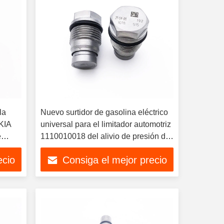
la
Nuevo surtidor de gasolina eléctrico
 KIA
universal para el limitador automotriz
e
1110010018 del alivio de presión del
de
carril del combustible del reemplazo
ecio
Consiga el mejor precio