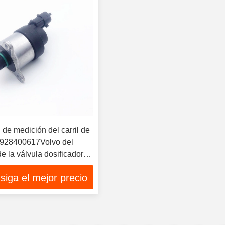
de medición del carril de
0928400617Volvo del
e la válvula dosificadora
ible para la bomba de alta
siga el mejor precio
e Bosch 0445020068