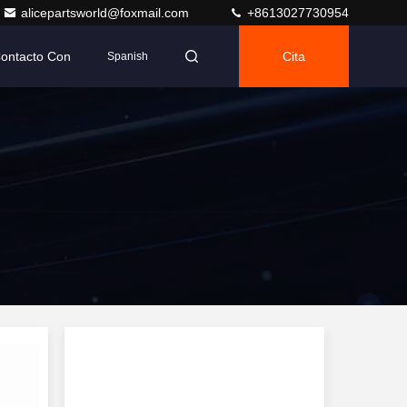
alicepartsworld@foxmail.com
+8613027730954
Contacto Con
Cita
Spanish